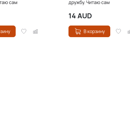
итаю сам
дружбу. Читаю сам
14
AUD
рзину
В корзину