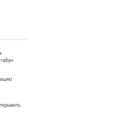
м
 табун
мацию
открывать