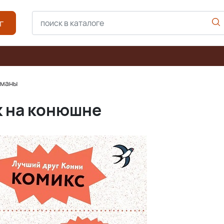
г
оманы
к на конюшне