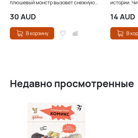
плюшевый монстр вызовет снежную
истории. Ч
бурю! (# 1)
30
AUD
14
AUD
В корзину
В ко
Недавно просмотренные