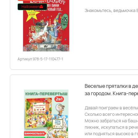
Halloween👻
Знакомьтесь, ведьмочка В
Артикул 978-5-17-110477-1
Веселые пряталки в де
за городом. Книга-пе
Давай поиграем в весёлы
Сколько всего интересно
Можно забраться на башн
пикник, искупаться в речк
или подняться высоко в г