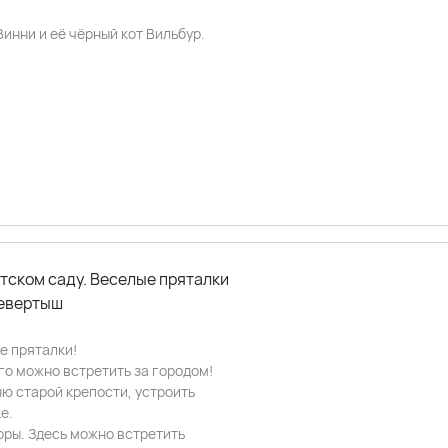
инни и её чёрный кот Вильбур.
тском саду. Веселые пряталки
ревертыш
е пряталки!
го можно встретить за городом!
ю старой крепости, устроить
е.
оры. Здесь можно встретить