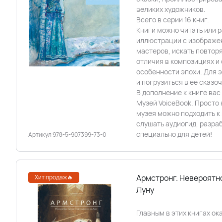
великих художников.
Всего в серии 16 книг.
Книги можно читать или 
иллюстрации с изображе
мастеров, искать повтор
отличия в композициях и
особенности эпохи. Для э
и погрузиться в ее сказ
В дополнение к книге ва
Музей VoiceBook. Просто 
музея можно подходить к
слушать аудиогид, разра
специально для детей!
Артикул 978-5-907399-73-0
Армстронг. Невероятн
Хит продаж🔥
Луну
Главным в этих книгах ок