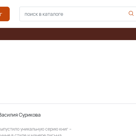
г
 Василия Сурикова
выпустило уникальную серию книг –
нные в стиле и манере письма