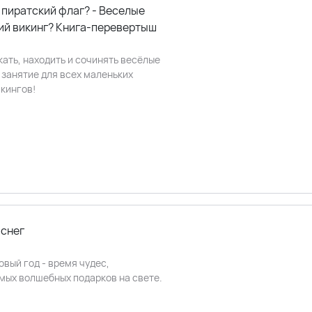
 пиратский флаг? - Веселые
кий викинг? Книга-перевертыш
ать, находить и сочинять весёлые
 занятие для всех маленьких
икингов!
 снег
вый год - время чудес,
мых волшебных подарков на свете.