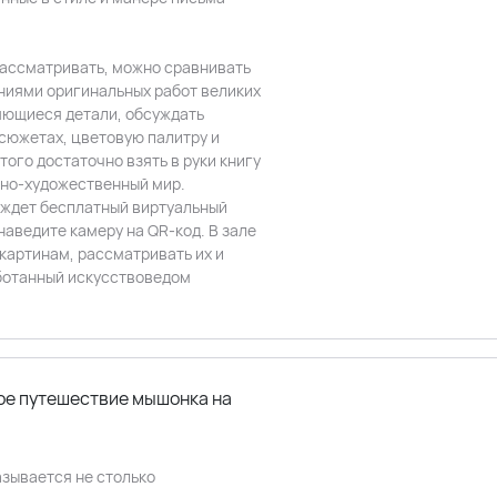
рассматривать, можно сравнивать
ниями оригинальных работ великих
яющиеся детали, обсуждать
 сюжетах, цветовую палитру и
того достаточно взять в руки книгу
очно-художественный мир.
с ждет бесплатный виртуальный
наведите камеру на QR-код. В зале
 картинам, рассматривать их и
ботанный искусствоведом
ое путешествие мышонка на
азывается не столько