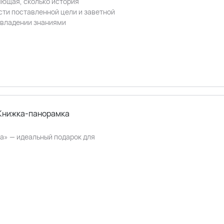
яющая, сколько история
сти поставленной цели и заветной
 овладении знаниями
 Книжка-панорамка
а» — идеальный подарок для