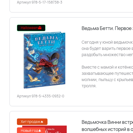
Артикул 978-5-17-158738-3
Ведьма Бетти. Первое
Halloween👻
Сегодня у юной ведьмочк
она будет варить первое 
раздобыть множество неп
Вместе с мамой и котёнк
захватывающее путешеств
молнии, пыльцу с крыльев
тролля.
Артикул 978-5-4335-0932-0
Ведьмочка Винни встр
Хит продаж🔥
волшебных историй в 
Новый год🎄