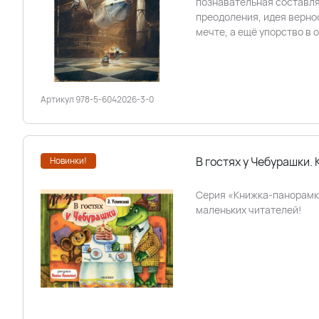
познавательная составл
преодоления, идея верно
мечте, а ещё упорство в
Артикул 978-5-6042026-3-0
В гостях у Чебурашки.
Новинки!
Серия «Книжка-панорамк
маленьких читателей!