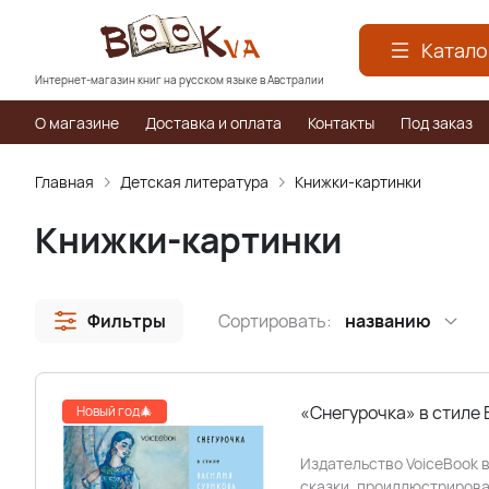
Катало
Интернет-магазин книг на русском языке в Австралии
О магазине
Доставка и оплата
Контакты
Под заказ
Главная
Детская литература
Книжки-картинки
Книжки-картинки
Фильтры
Сортировать:
названию
«Снегурочка» в стиле
Новый год🎄
Издательство VoiceBook 
сказки, проиллюстрирова