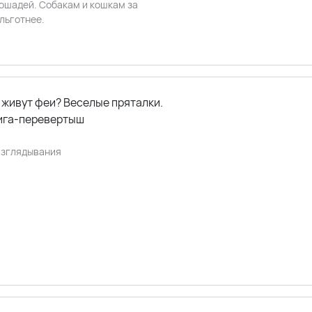
лошадей. Собакам и кошкам за
льготнее.
 живут феи? Веселые пряталки.
нига-перевертыш
азглядывания