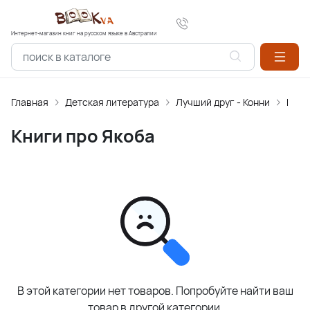
Интернет-магазин книг на русском языке в Австралии
Главная
Детская литература
Лучший друг - Конни
Книг
Книги про Якоба
В этой категории нет товаров. Попробуйте найти ваш
товар в другой категории.