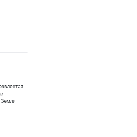
правляется
щё
т Земли