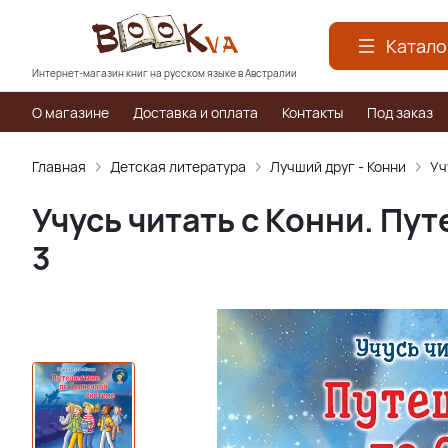
Катало
Интернет-магазин книг на русском языке в Австралии
О магазине
Доставка и оплата
Контакты
Под заказ
Главная
Детская литература
Лучший друг - Конни
Уч
Учусь читать с Конни. Пу
3