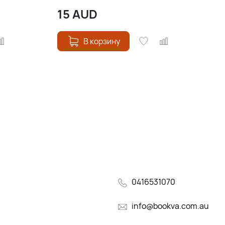
15
AUD
В корзину
0416531070
info@bookva.com.au