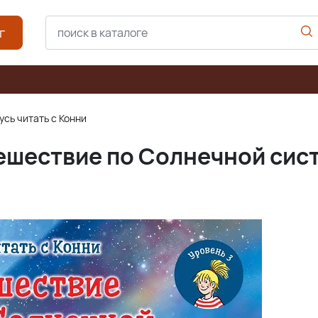
г
усь читать с Конни
тешествие по Солнечной сис