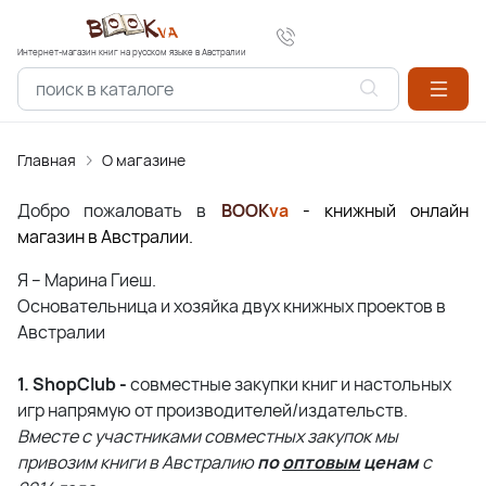
Интернет-магазин книг на русском языке в Австралии
Главная
О магазине
Добро пожаловать в
BOOK
va
- книжный онлайн
магазин в Австралии.
Я – Марина Гиеш.
Основательница и хозяйка двух книжных проектов в
Австралии
1.
ShopClub -
совместные закупки книг и настольных
игр напрямую от производителей/издательств.
Вместе с участниками совместных закупок мы
привозим книги в Австралию
по
оптовым
ценам
с