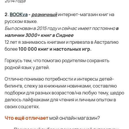
2014 года
2.
BOOK
va
-
розничный
интернет-магазин книг на
русском языке.
Был основан в 2015 году и сейчас имеет постоянно
в
наличии 3000+ книг в Сиднее
12 лет я занимаюсь книгами и привезла в Австралию
более
100 000 книг и настольных игр.
Горжусь тем, что помогаю родителям сохранять
родной язык у детей.
Отлично понимаю потребности и интересы детей-
билингв, слежу за книжными новинками, составляю
подборки для разных возрастов/на любую тему, щедро
делюсь лайфхаками для чтения и личным опытом в
своих соцсетях.
Что ещё отличает
мой онлайн магазин
?