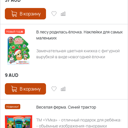
37
AUD
В корзину
В лесу родилась ёлочка. Наклейки для самых
Новый год🎄
маленьких
Замечательная цветная книжка с фигурной
вырубкой в виде новогодней ёлочки
9
AUD
В корзину
Веселая ферма. Синий трактор
Новинки!
ТМ «УМка» - отличный подарок для ребёнка:
- объёмные изображения-панорамки