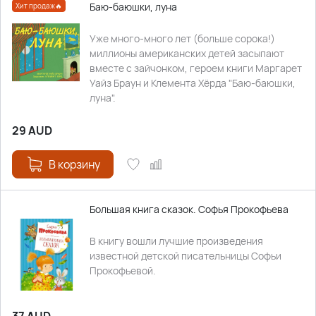
Баю-баюшки, луна
Хит продаж🔥
Уже много-много лет (больше сорока!)
миллионы американских детей засыпают
вместе с зайчонком, героем книги Маргарет
Уайз Браун и Клемента Хёрда "Баю-баюшки,
луна".
29
AUD
В корзину
Большая книга сказок. Софья Прокофьева
В книгу вошли лучшие произведения
известной детской писательницы Софьи
Прокофьевой.