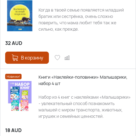
Когда в твоей семье появляется младший
братик или сестрёнка, очень сложно
поверить, что мама любит тебя так же
сильно, как прежде.
32
AUD
В корзину
Книги «Наклейки-половинки» Малышарики,
Новинки!
набор 4 шт
Набор из 4 книг с наклейками «Малышарики»
- увлекательный способ познакомить
малышей с миром транспорта, животных,
игрушек и семейных ценностей.
18
AUD