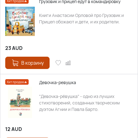
Грузовик и прицеп едут в командировку
Хит продаж🔥
Книги Анастасии Орловой про Грузовик и
Прицеп обожают и дети, и их родители.
23
AUD
В корзину
Девочка-ревушка
Хит продаж🔥
"Девочка-рёвушка" - одно из лучших
стихотворений, созданных творческим
дуэтом Агнии и Павла Барто.
12
AUD