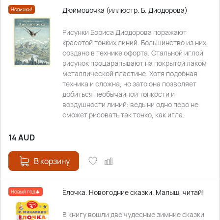
Дюймовочка (иллюстр. Б. Диодорова)
Новинки!
Рисунки Бориса Диодорова поражают
красотой тонких линий. Большинство из них
создано в технике офорта. Стальной иглой
рисунок процарапывают на покрытой лаком
металлической пластине. Хотя подобная
техника и сложна, но зато она позволяет
добиться необычайной тонкости и
воздушности линий: ведь ни одно перо не
сможет рисовать так тонко, как игла.
14
AUD
В корзину
Ёлочка. Новогодние сказки. Малыш, читай!
Новый год🎄
В книгу вошли две чудесные зимние сказки