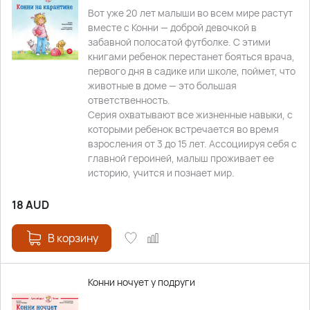
Вот уже 20 лет малыши во всем мире растут
вместе с Конни — доброй девочкой в
забавной полосатой футболке. С этими
книгами ребенок перестанет бояться врача,
первого дня в садике или школе, поймет, что
животные в доме — это большая
ответственность.
Серия охватывают все жизненные навыки, с
которыми ребенок встречается во время
взросления от 3 до 15 лет. Ассоциируя себя с
главной героиней, малыш проживает ее
историю, учится и познает мир.
18
AUD
В корзину
Конни ночует у подруги