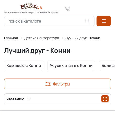
Интернет-магазин книг на русском языке в Австралии
Главная
Детская литература
Лучший друг - Конни
Лучший друг - Конни
Комиксы с Конни
Учусь читать с Конни
Больш
Фильтры
названию