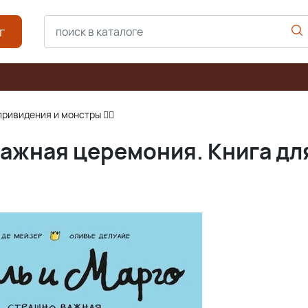
г
ривидения и монстры 🧚‍♀
важная церемония. Книга дл