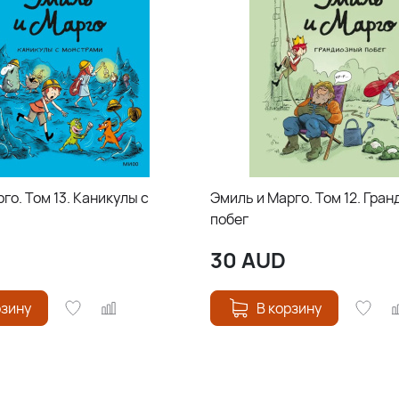
го. Том 13. Каникулы с
Эмиль и Марго. Том 12. Гра
побег
30
AUD
рзину
В корзину