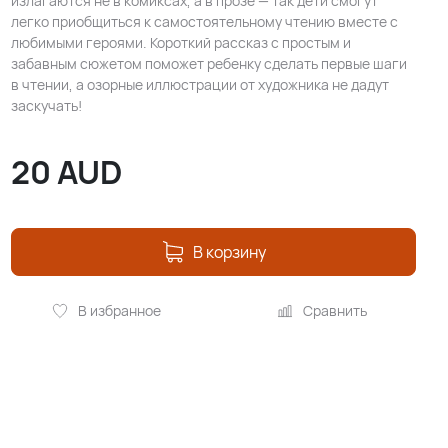
излагаются не в комиксах, а в прозе — так дети смогут
легко приобщиться к самостоятельному чтению вместе с
любимыми героями. Короткий рассказ с простым и
забавным сюжетом поможет ребенку сделать первые шаги
в чтении, а озорные иллюстрации от художника не дадут
заскучать!
20
AUD
В корзину
В избранное
Сравнить