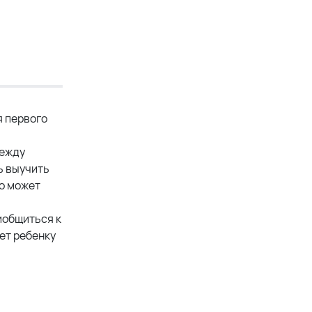
я первого
между
ь выучить
то может
риобщиться к
ет ребенку