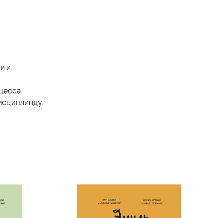
и и
нцесса
исциплинду.