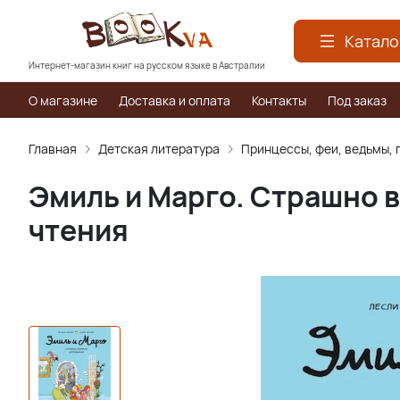
Катало
Интернет-магазин книг на русском языке в Австралии
О магазине
Доставка и оплата
Контакты
Под заказ
Главная
Детская литература
Принцессы, феи, ведьмы, п
Эмиль и Марго. Страшно 
чтения