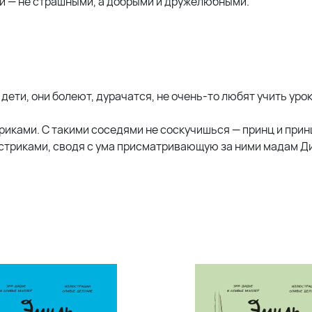
и — не страшными, а добрыми и дружелюбными.
дети, они болеют, дурачатся, не очень-то любят учить урок
триками. С такими соседями не соскучишься — принц и при
нстриками, сводя с ума присматривающую за ними мадам Д