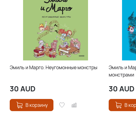
Эмиль и Марго. Неугомонные монстры
Эмиль и Мар
монстрами
30
AUD
30
AUD
В корзину
В ко