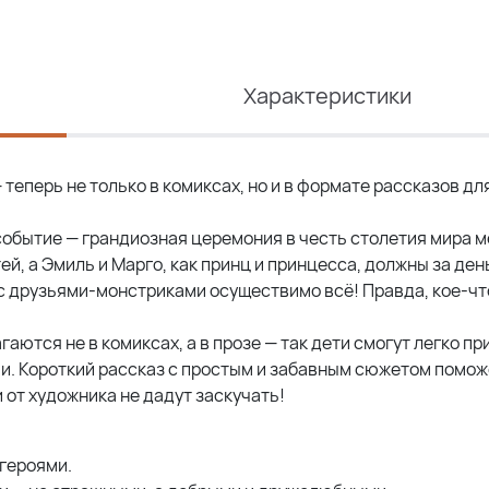
Характеристики
теперь не только в комиксах, но и в формате рассказов дл
 событие — грандиозная церемония в честь столетия мира 
й, а Эмиль и Марго, как принц и принцесса, должны за ден
 с друзьями-монстриками осуществимо всё! Правда, кое-ч
аются не в комиксах, а в прозе — так дети смогут легко п
. Короткий рассказ с простым и забавным сюжетом помож
 от художника не дадут заскучать!
героями.