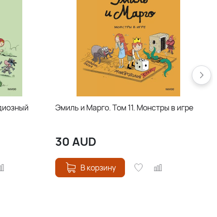
ндиозный
Эмиль и Марго. Том 11. Монстры в игре
Э
30
AUD
В корзину