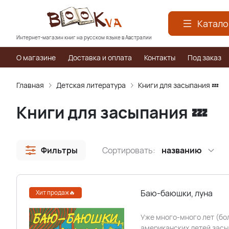
Катало
Интернет-магазин книг на русском языке в Австралии
О магазине
Доставка и оплата
Контакты
Под заказ
Главная
Детская литература
Книги для засыпания 💤
Книги для засыпания 💤
Фильтры
Сортировать:
названию
Баю-баюшки, луна
Хит продаж🔥
Уже много-много лет (бо
американских детей засы