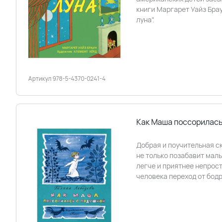
книги Маргарет Уайз Бра
луна".
Артикул 978-5-4370-0241-4
Как Маша поссорилась
Добрая и поучительная с
не только позабавит малы
легче и приятнее непрос
человека переход от бодр