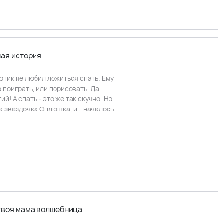
ная история
отик не любил ложиться спать. Ему
 поиграть, или порисовать. Да
й! А спать - это же так скучно. Но
а звёздочка Сплюшка, и… началось
 твоя мама волшебница