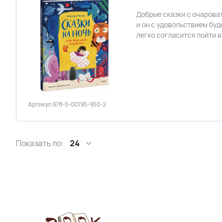
Добрые сказки с очарова
и он с удовольствием буд
легко согласится пойти в
Артикул 978-5-00195-950-2
Показать по:
24