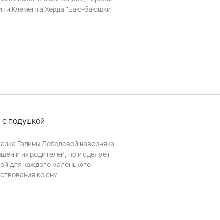
ун и Клемента Хёрда "Баю-баюшки,
 с подушкой
казка Галины Лебедевой наверняка
шей и их родителей, но и сделает
той для каждого маленького
ствования ко сну.