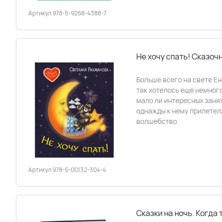
Артикул 978-5-9268-4388-7
Не хочу спать! Сказоч
Больше всего на свете Ен
так хотелось ещё немного
мало ли интересных заняти
однажды к нему прилетел
волшебство.
Артикул 978-5-00132-304-4
Сказки на ночь. Когда