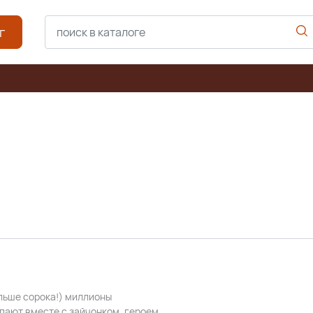
г
льше сорока!) миллионы
пают вместе с зайчонком, героем