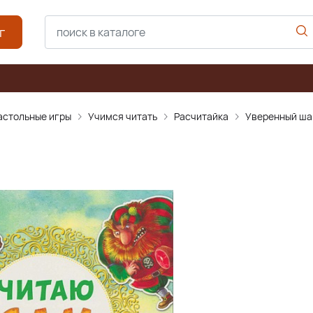
г
астольные игры
Учимся читать
Расчитайка
Уверенный ша