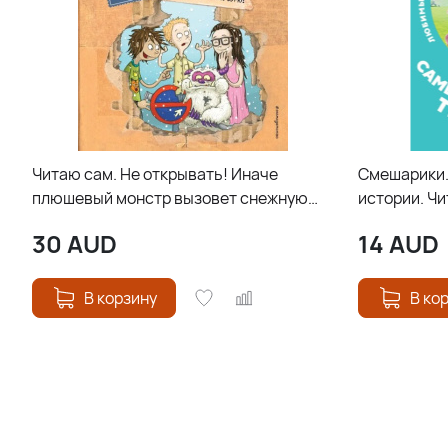
Читаю сам. Не открывать! Иначе
Смешарики.
плюшевый монстр вызовет снежную
истории. Ч
бурю! (# 1)
30
AUD
14
AUD
В корзину
В ко