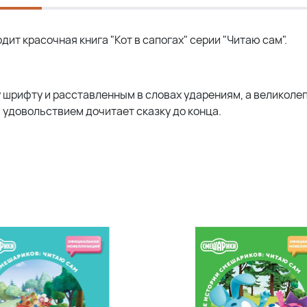
ит красочная книга "Кот в сапогах" серии "Читаю сам".
у шрифту и расставленным в словах ударениям, а великоле
 удовольствием дочитает сказку до конца.