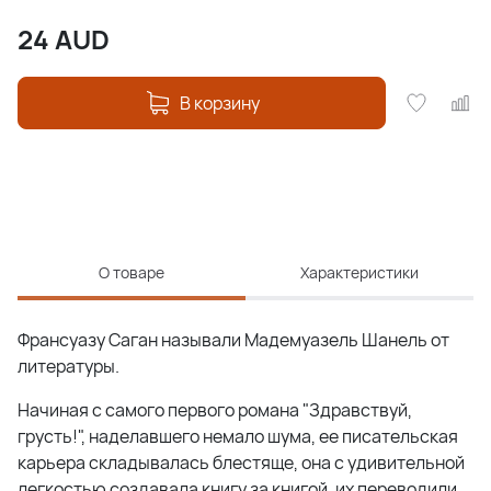
24
AUD
В корзину
О товаре
Характеристики
Франсуазу Саган называли Мадемуазель Шанель от
литературы.
Начиная с самого первого романа "Здравствуй,
грусть!", наделавшего немало шума, ее писательская
карьера складывалась блестяще, она с удивительной
легкостью создавала книгу за книгой, их переводили