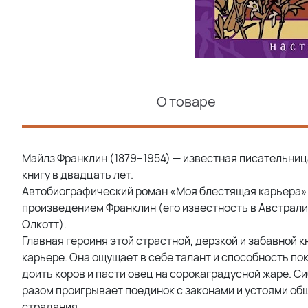
О товаре
Майлз Франклин (1879–1954) — известная писательниц
книгу в двадцать лет.
Автобиографический роман «Моя блестящая карьера» 
произведением Франклин (его известность в Австрали
Олкотт).
Главная героиня этой страстной, дерзкой и забавной 
карьере. Она ощущает в себе талант и способность по
доить коров и пасти овец на сорокаградусной жаре. С
разом проигрывает поединок с законами и устоями об
страдания...