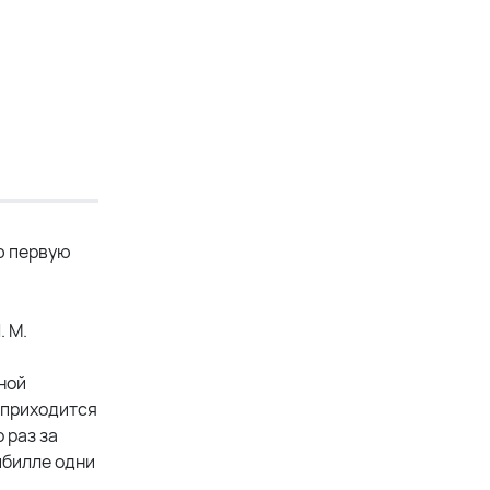
ю первую
. М.
ной
 приходится
 раз за
ибилле одни