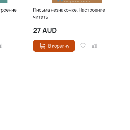
троение
Письма незнакомке. Настроение
читать
27
AUD
В корзину