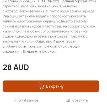
«Маленьких женщин» Л. М. Олкотт). Главная героиня этой
страстной, дерзкой и забавной книги живет на
скотоводческой ферме и мечтает о музыкальной карьере.
Она ощущает в себе талант и способность покорять
миллионы восторженных сердец, но вместо этого ей
приходится доить коров и пасти овец на сорокаградусной
жаре. Сибилла яростно сопротивляется уготованной
судьбе, однако раз за разом проигрывает поединок с
законами и устоями общества. И даже первая
влюбленность, кажется, приносит Сибилле одни
страдания... Впервые на русском!
28
AUD
В корзину
В избранное
Сравнить