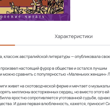
Характеристики
а, классик австралийской литературы — опубликовала сво
произвел настоящий фурор в обществе и остался лучшим
и можно сравнить с популярностью «Маленьких женщин» Л
книги живет на скотоводческой ферме и мечтает о музыкаль
корять миллионы восторженных сердец, но вместо этого ей
ибилла яростно сопротивляется уготованной судьбе, однако
щества. И даже первая влюбленность, кажется, приносит С