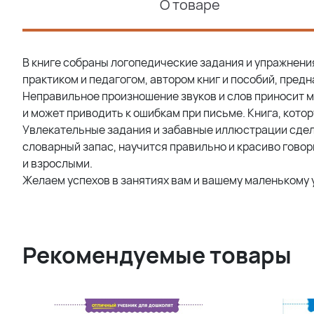
О товаре
В книге собраны логопедические задания и упражнен
практиком и педагогом, автором книг и пособий, пред
Неправильное произношение звуков и слов приносит м
и может приводить к ошибкам при письме. Книга, кото
Увлекательные задания и забавные иллюстрации сдел
словарный запас, научится правильно и красиво гово
и взрослыми.
Желаем успехов в занятиях вам и вашему маленькому 
Рекомендуемые товары