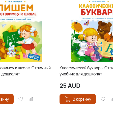
товимся к школе. Отличный
Классический букварь. Отл
я дошколят
учебник для дошколят
25
AUD
рзину
В корзину