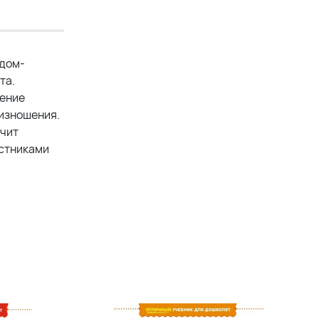
едом-
та.
щение
оизношения.
ичит
рстниками