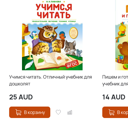
Учимся читать. Отличный учебник для
Пишем и го
дошколят
учебник дл
25
AUD
14
AUD
В корзину
В ко