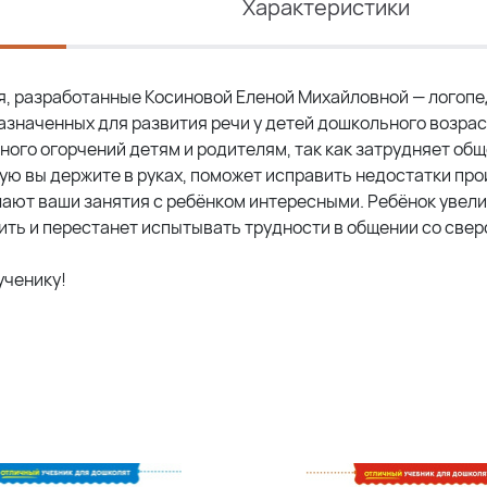
Характеристики
ия, разработанные Косиновой Еленой Михайловной — логоп
назначенных для развития речи у детей дошкольного возрас
ного огорчений детям и родителям, так как затрудняет об
рую вы держите в руках, поможет исправить недостатки пр
ают ваши занятия с ребёнком интересными. Ребёнок увел
рить и перестанет испытывать трудности в общении со све
ученику!