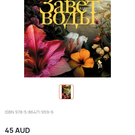
ISBN
978-5-86471-959-6
45
AUD