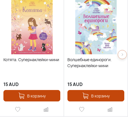
Котята. Супернаклейки-мини
Волшебные единороги.
Супернаклейки-мини
15
AUD
15
AUD
В корзину
В корзину