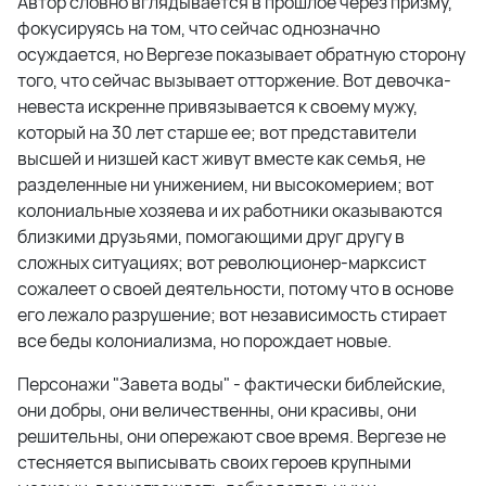
Автор словно вглядывается в прошлое через призму,
фокусируясь на том, что сейчас однозначно
осуждается, но Вергезе показывает обратную сторону
того, что сейчас вызывает отторжение. Вот девочка-
невеста искренне привязывается к своему мужу,
который на 30 лет старше ее; вот представители
высшей и низшей каст живут вместе как семья, не
разделенные ни унижением, ни высокомерием; вот
колониальные хозяева и их работники оказываются
близкими друзьями, помогающими друг другу в
сложных ситуациях; вот революционер-марксист
сожалеет о своей деятельности, потому что в основе
его лежало разрушение; вот независимость стирает
все беды колониализма, но порождает новые.
Персонажи "Завета воды" - фактически библейские,
они добры, они величественны, они красивы, они
решительны, они опережают свое время. Вергезе не
стесняется выписывать своих героев крупными