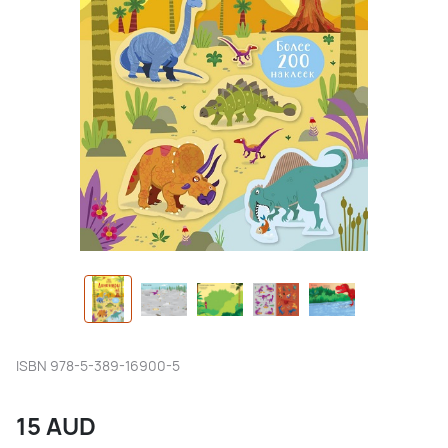
ISBN
978-5-389-16900-5
15
AUD