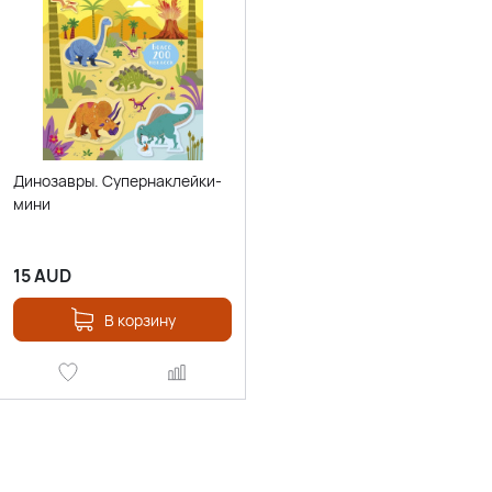
Динозавры. Супернаклейки-
мини
15
AUD
В корзину