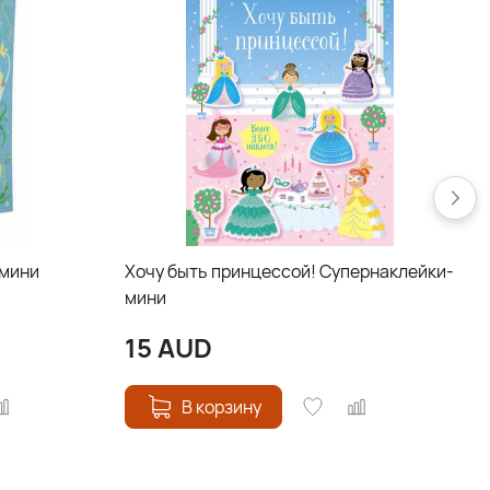
-мини
Хочу быть принцессой! Супернаклейки-
мини
15
AUD
В корзину