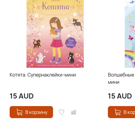
Котята. Супернаклейки-мини
Волшебные 
мини
15
AUD
15
AUD
В корзину
В ко