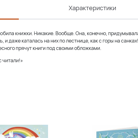
Характеристики
юбила книжки. Никакие. Вообще. Она, конечно, придумыва
 и даже каталась на них по лестнице, как с горы на санках
ресного прячут книги под своими обложками.
с читали!»