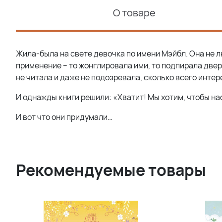
О товаре
Жила-была на свете девочка по имени Мэйбл. Она не л
применение – то жонглировала ими, то подпирала дверь,
не читала и даже не подозревала, сколько всего инте
И однажды книги решили: «Хватит! Мы хотим, чтобы на
И вот что они придумали…
Рекомендуемые товары