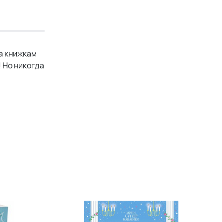
ла книжкам
! Но никогда