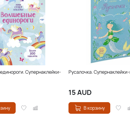
единороги. Супернаклейки-
Русалочка. Супернаклейки
15
AUD
рзину
В корзину