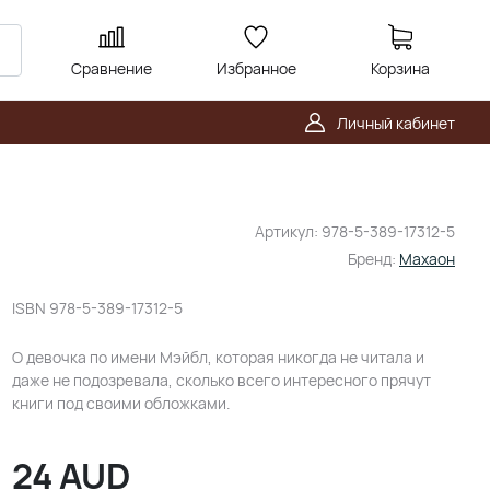
Сравнение
Избранное
Корзина
Личный кабинет
Артикул:
978-5-389-17312-5
Бренд:
Махаон
ISBN
978-5-389-17312-5
О девочка по имени Мэйбл, которая никогда не читала и
даже не подозревала, сколько всего интересного прячут
книги под своими обложками.
24
AUD