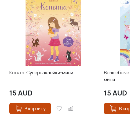
Котята. Супернаклейки-мини
Волшебные 
мини
15
AUD
15
AUD
В корзину
В ко