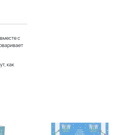
 вместе с
говаривает
т, как