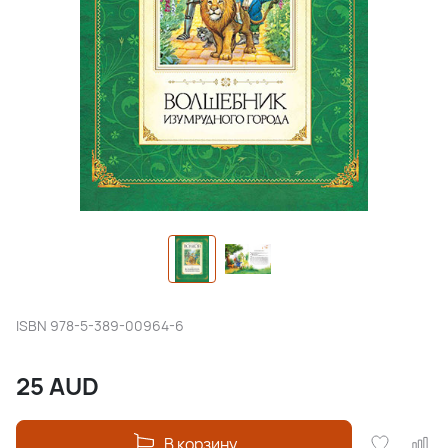
ISBN
978-5-389-00964-6
25
AUD
В корзину