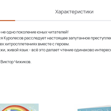
Характеристики
 не одно поколение юных читателей!
я Куролесов расследует настоящее запутанное преступлен
ех хитросплетениях вместе с героем.
и, живой язык - всё это делает чтение одинаково интере
 Виктор Чижиков.