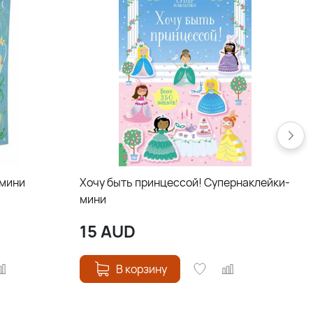
-мини
Хочу быть принцессой! Супернаклейки-
мини
15
AUD
В корзину