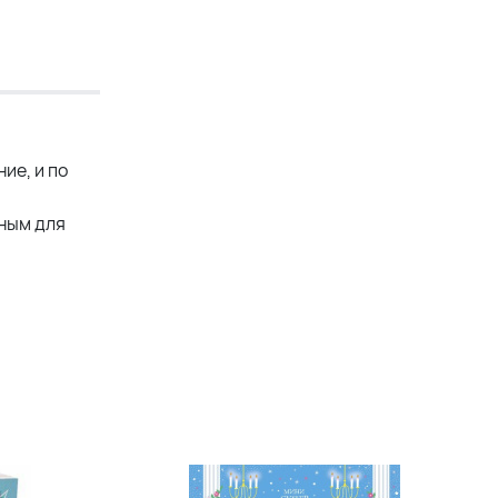
ие, и по
сным для