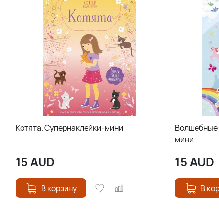
Котята. Супернаклейки-мини
Волшебные 
мини
15
AUD
15
AUD
В корзину
В ко