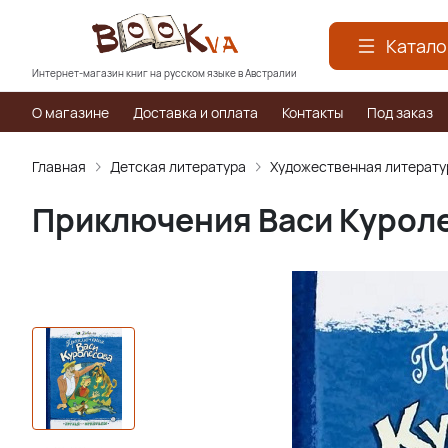
Катало
Интернет-магазин книг на русском языке в Австралии
О магазине
Доставка и оплата
Контакты
Под заказ
Главная
Детская литература
Художественная литерату
Приключения Васи Курол