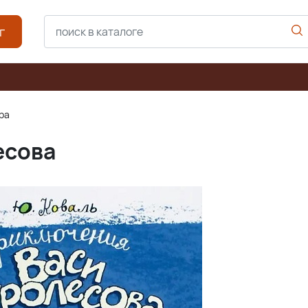
г
ра
есова