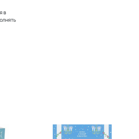
я в
полнять