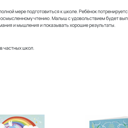
 полной мере подготовиться к школе. Ребёнок потренируетс
ся осмысленному чтению. Малыш с удовольствием будет вы
имания и мышления и показывать хорошие результаты.
в частных школ.