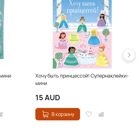
-мини
Хочу быть принцессой! Супернаклейки-
мини
15
AUD
В корзину