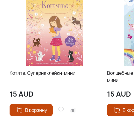
Котята. Супернаклейки-мини
Волшебные 
мини
15
AUD
15
AUD
В корзину
В ко