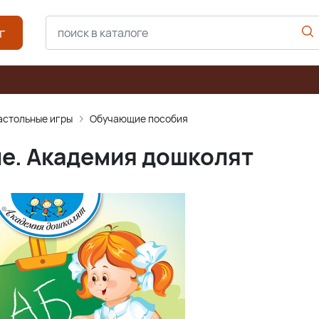
г
астольные игры
Обучающие пособия
ле. Академия дошколят