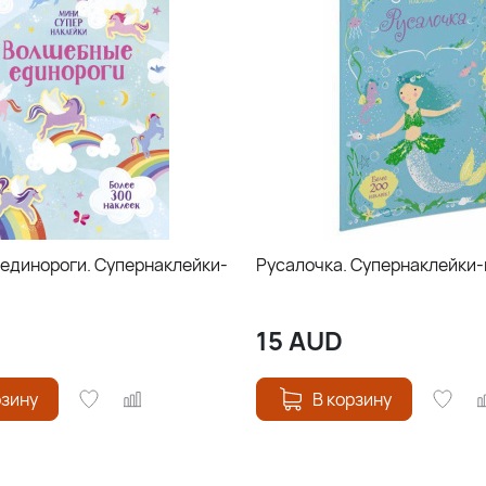
единороги. Супернаклейки-
Русалочка. Супернаклейки
15
AUD
рзину
В корзину