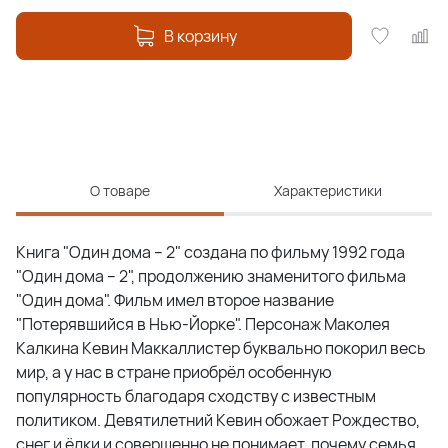
В корзину
О товаре
Характеристики
Книга "Один дома – 2" создана по фильму 1992 года
"Один дома – 2", продолжению знаменитого фильма
"Один дома". Фильм имел второе название
"Потерявшийся в Нью-Йорке". Персонаж Маколея
Калкина Кевин Маккаллистер буквально покорил весь
мир, а у нас в стране приобрёл особенную
популярность благодаря сходству с известным
политиком. Девятилетний Кевин обожает Рождество,
снег и ёлки и совершенно не понимает, почему семья