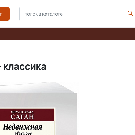
г
- классика