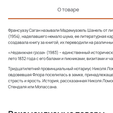
О товаре
Франсуазу Саган называли Мадемуазель Шанель от лит
(1954), наделавшего немало шума, ее литературная к
создавала книгу за книгой, их переводили на различн
«
Недвижная гроза
» (1983) – единственный историчес
лето 1832 года с его балами и пикниками, визитами и ч
Тридцатилетний провинциальный нотариус Николя Ло
овдовевшая Флора поселилась в замке, принадлежащем
страсть и ярость. История, рассказанная Николя Ломо
Стендаля или Мопассана.