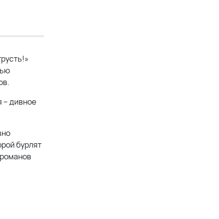
грусть!»
тью
ов.
 – дивное
вно
орой бурлят
 романов