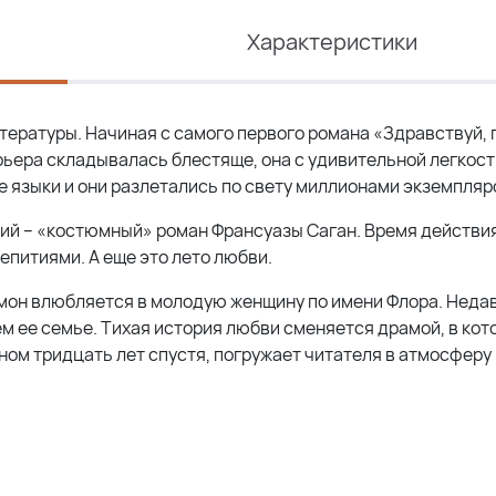
Характеристики
ературы. Начиная с самого первого романа «Здравствуй, 
арьера складывалась блестяще, она с удивительной легкос
ые языки и они разлетались по свету миллионами экземпляр
кий – «костюмный» роман Франсуазы Саган. Время действия
аепитиями. А еще это лето любви.
мон влюбляется в молодую женщину по имени Флора. Неда
 ее семье. Тихая история любви сменяется драмой, в кот
ном тридцать лет спустя, погружает читателя в атмосферу