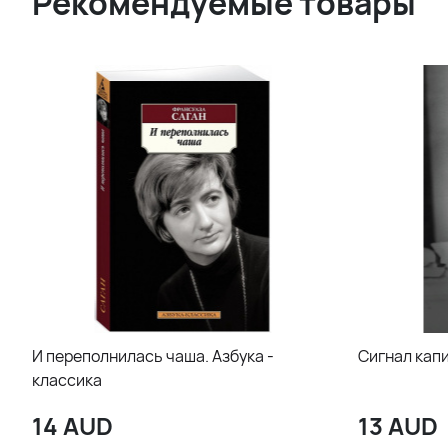
Рекомендуемые товары
И переполнилась чаша. Азбука -
Сигнал капи
классика
14
AUD
13
AUD