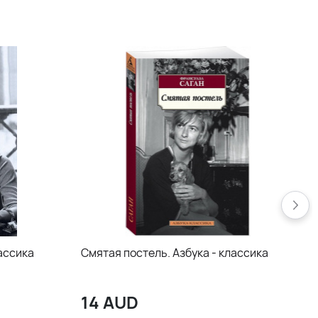
лассика
Смятая постель. Азбука - классика
14
AUD