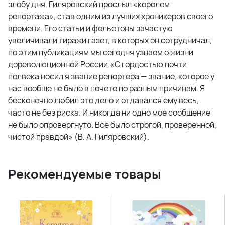
злобу дня. Гиляровский прослыл «королем
репортажа», став одним из лучших хроникеров своего
времени. Его статьи и фельетоны зачастую
увеличивали тиражи газет, в которых он сотрудничал,
по этим публикациям мы сегодня узнаем о жизни
дореволюционной России.«С гордостью почти
полвека носил я звание репортера — звание, которое у
нас вообще не было в почете по разным причинам. Я
бесконечно любил это дело и отдавался ему весь,
часто не без риска. И никогда ни одно мое сообщение
не было опровергнуто. Все было строгой, проверенной,
чистой правдой» (В. А. Гиляровский).
Рекомендуемые товары