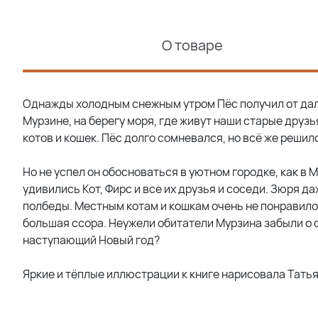
О товаре
Однажды холодным снежным утром Пёс получил от дал
Мурзине, на берегу моря, где живут наши старые друзья
котов и кошек. Пёс долго сомневался, но всё же решил
Но не успел он обосноваться в уютном городке, как в
удивились Кот, Фирс и все их друзья и соседи. Зюря да
полбеды. Местным котам и кошкам очень не понравилось
большая ссора. Неужели обитатели Мурзина забыли о 
наступающий Новый год?
Яркие и тёплые иллюстрации к книге нарисовала Татья