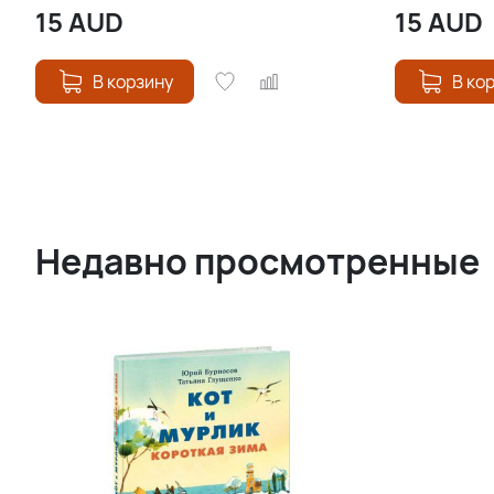
15
AUD
15
AUD
В корзину
В ко
Недавно просмотренные