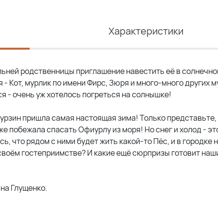
Характеристики
ьней родственницы приглашение навестить её в солнечно
 - Кот, мурлик по имени Фирс, Зюря и много-много других м
ся - очень уж хотелось погреться на солнышке!
 Мурзин пришла самая настоящая зима! Только представьте,
же побежала спасать Офиурлу из моря! Но снег и холод - эт
, что рядом с ними будет жить какой-то Пёс, и в городке 
своём гостеприимстве? И какие ещё сюрпризы готовит наш
на Глущенко.