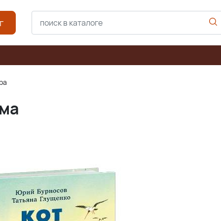
г
ра
има