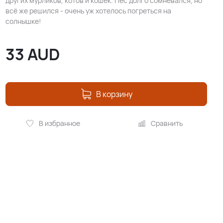
других мурликов, котов и кошек. Пёс долго сомневался, но
всё же решился - очень уж хотелось погреться на
солнышке!
33
AUD
В корзину
В избранное
Сравнить