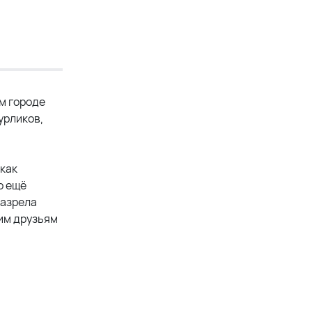
м городе
урликов,
 как
о ещё
назрела
им друзьям