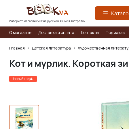
Катало
Интернет-магазин книг на русском языке в Австралии
О магазине
Доставка и оплата
Контакты
Под заказ
Главная
Детская литература
Художественная литерату
Кот и мурлик. Короткая з
Новый год🎄