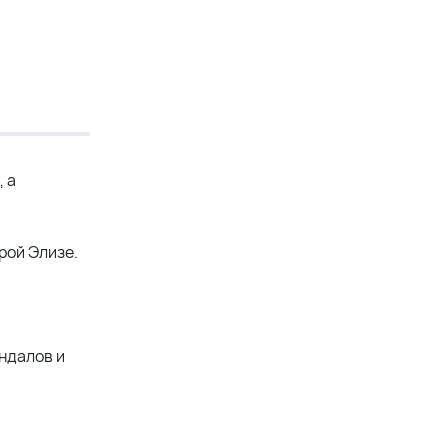
 а
рой Элизе.
ндалов и