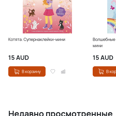
Котята. Супернаклейки-мини
Волшебные 
мини
15
AUD
15
AUD
В корзину
В ко
Недавно просмотренные