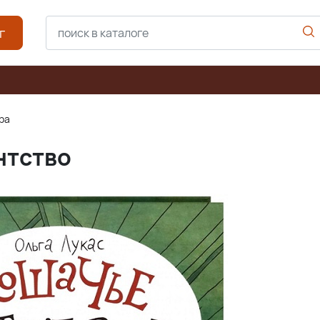
г
ра
нтство