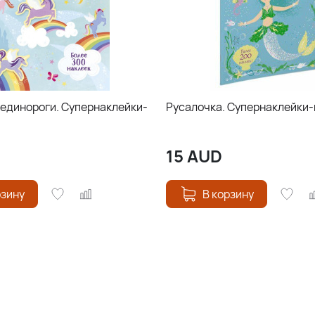
единороги. Супернаклейки-
Русалочка. Супернаклейки
15
AUD
рзину
В корзину