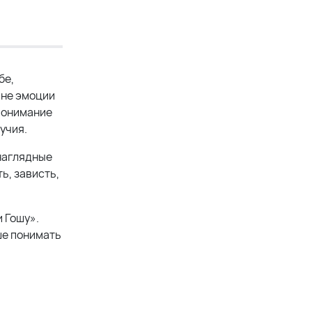
бе,
о не эмоции
 понимание
учия.
 наглядные
ь, зависть,
 Гошу».
ше понимать