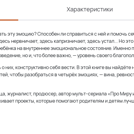
Характеристики
вать эту эмоцию? Способен ли справиться с ней и помочь се
десь нервничает, здесь капризничает, здесь устал... Но эт
 ребёнка на внутреннее эмоциональное состояние. Именно
ведение, но и, что более важно, — уровень своего благопол
о них, конструктивно себя вести. В этой книге вы найдёте
ей, чтобы разобраться в четырёх эмоциях, — вина, ревност
а, журналист, продюсер, автор мульт-сериала «Про Миру и
живает проекты, которые помогают родителям и детям луч