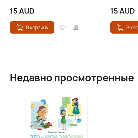
15
AUD
15
AUD
В корзину
В ко
Недавно просмотренные