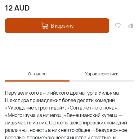
12
AUD
В корзину
О товаре
Характеристики
Перу великого английского драматурга Уильяма
Шекспира принадлежит более десяти комедий.
«Укрощение строптивой», «Сон в летнюю ночь»,
«Много шума из ничего», «Венецианский купец» —
лишь часть из них. Сюжеты шекспировских комедий
различны, но есть в них нечто общее — безудержное
веселье, перемежающееся иногда и грустью, и