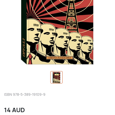
ISBN
978-5-389-19109-9
14
AUD