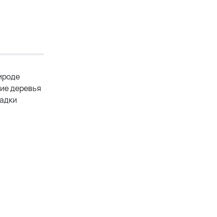
ироде
кие деревья
гадки