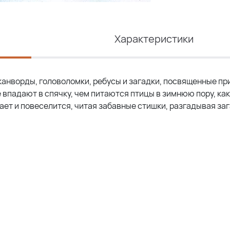
Характеристики
канворды, головоломки, ребусы и загадки, посвященные пр
е впадают в спячку, чем питаются птицы в зимнюю пору, ка
ает и повеселится, читая забавные стишки, разгадывая за