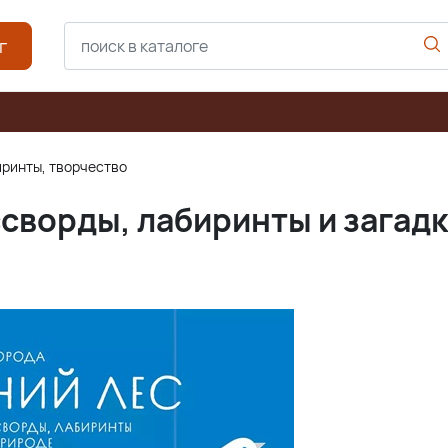
г
иринты, творчество
сворды, лабиринты и загадк