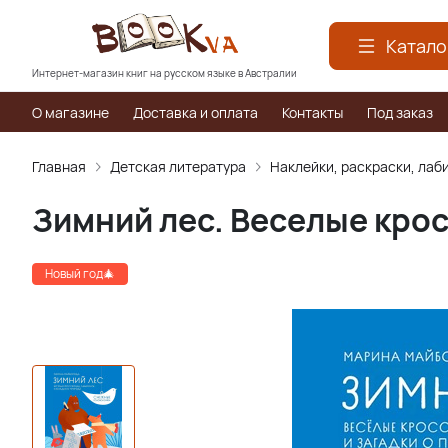
Катало
Интернет-магазин книг на русском языке в Австралии
О магазине
Доставка и оплата
Контакты
Под заказ
Главная
Детская литература
Наклейки, раскраски, лаб
Зимний лес. Веселые крос
Новый год🎄