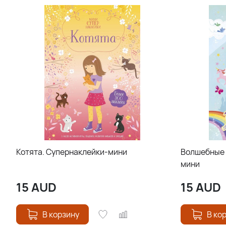
Котята. Супернаклейки-мини
Волшебные 
мини
15
AUD
15
AUD
В корзину
В ко