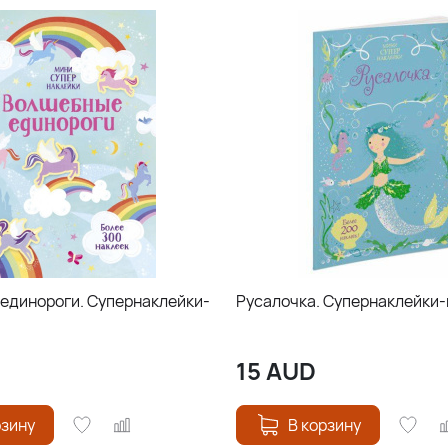
единороги. Супернаклейки-
Русалочка. Супернаклейки
15
AUD
рзину
В корзину