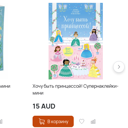
-мини
Хочу быть принцессой! Супернаклейки-
мини
15
AUD
В корзину