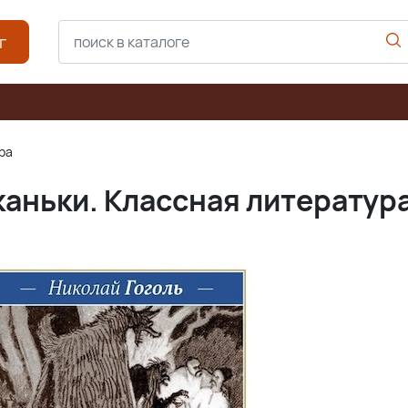
г
ра
каньки. Классная литератур