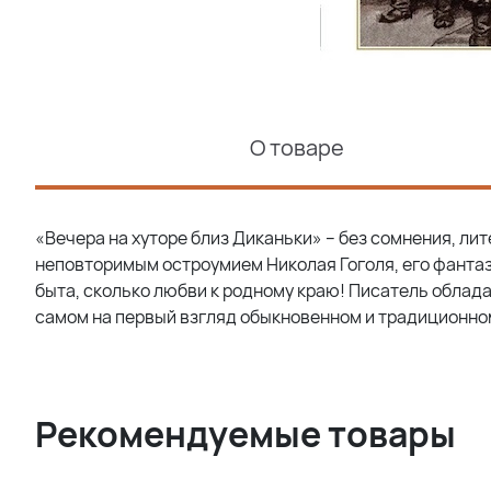
О товаре
«Вечера на хуторе близ Диканьки» – без сомнения, л
неповторимым остроумием Николая Гоголя, его фантаз
быта, сколько любви к родному краю! Писатель облад
самом на первый взгляд обыкновенном и традиционном.
Рекомендуемые товары