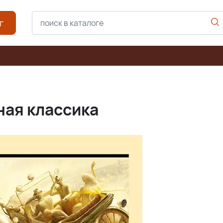
г
ная классика