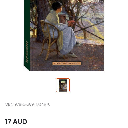
ISBN
978-5-389-17346-0
17
AUD