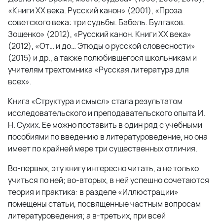
«Книги ХХ века. Русский канон» (2001), «Проза
советского века: три судьбы. Бабель. Булгаков.
Зощенко» (2012), «Русский канон. Книги ХХ века»
(2012), «От… и до… Этюды о русской словесности»
(2015) и др., а также полюбившегося школьникам и
учителям трехтомника «Русская литература для
всех».
Книга «Структура и смысл» стала результатом
исследовательского и преподавательского опыта И.
Н. Сухих. Ее можно поставить в один ряд с учебными
пособиями по введению в литературоведение, но она
имеет по крайней мере три существенных отличия.
Во-первых, эту книгу интересно читать, а не только
учиться по ней; во-вторых, в ней успешно сочетаются
теория и практика: в разделе «Иллюстрации»
помещены статьи, посвященные частным вопросам
литературоведения; а в-третьих, при всей