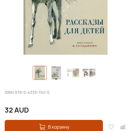
ISBN
978-5-4335-1141-5
32
AUD
В корзину