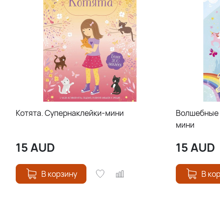
Котята. Супернаклейки-мини
Волшебные 
мини
15
AUD
15
AUD
В корзину
В ко