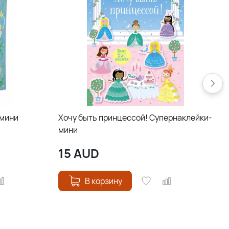
-мини
Хочу быть принцессой! Супернаклейки-
мини
15
AUD
В корзину