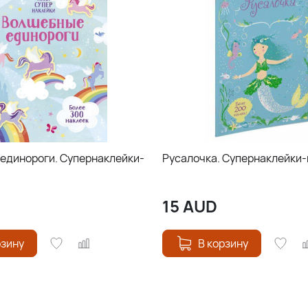
единороги. Супернаклейки-
Русалочка. Супернаклейки
15
AUD
рзину
В корзину