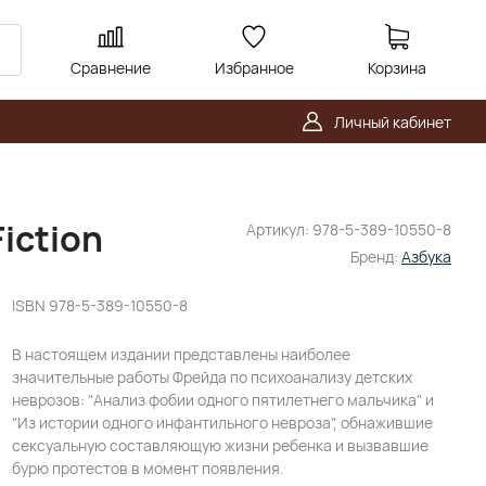
Сравнение
Избранное
Корзина
Личный кабинет
iction
Артикул:
978-5-389-10550-8
Бренд:
Азбука
ISBN
978-5-389-10550-8
В настоящем издании представлены наиболее
значительные работы Фрейда по психоанализу детских
неврозов: "Анализ фобии одного пятилетнего мальчика" и
"Из истории одного инфантильного невроза", обнажившие
сексуальную составляющую жизни ребенка и вызвавшие
бурю протестов в момент появления.