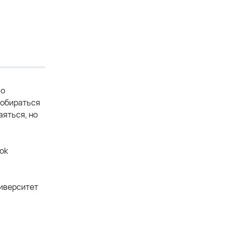
Но
добираться
аяться, но
ok
ниверситет