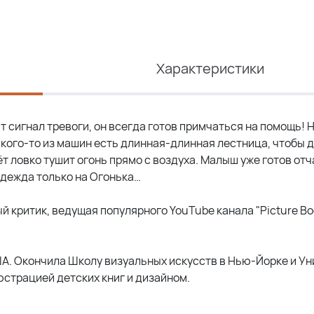
Характеристики
т сигнал тревоги, он всегда готов примчаться на помощь! 
у кого-то из машин есть длинная-длинная лестница, чтобы 
ёт ловко тушит огонь прямо с воздуха. Малыш уже готов отч
адежда только на Огонька…
й критик, ведущая популярного YouTube канала "Picture Bo
ША. Окончила Школу визуальных искусств в Нью-Йорке и У
страцией детских книг и дизайном.