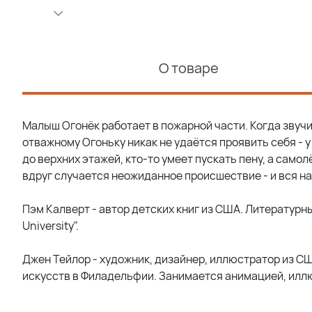
О товаре
Малыш Огонёк работает в пожарной части. Когда звучи
отважному Огоньку никак не удаётся проявить себя - 
до верхних этажей, кто-то умеет пускать пену, а самол
вдруг случается неожиданное происшествие - и вся н
Пэм Калверт - автор детских книг из США. Литературны
University".
Джен Тейлор - художник, дизайнер, иллюстратор из С
искусств в Филадельфии. Занимается анимацией, иллю