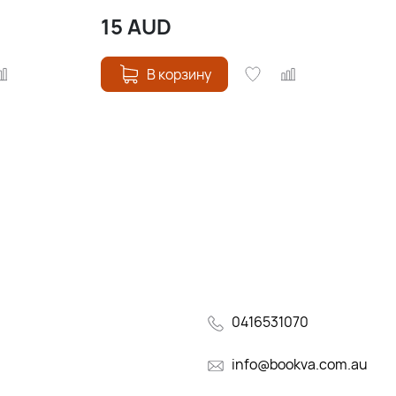
15
AUD
В корзину
0416531070
info@bookva.com.au