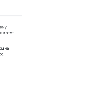
чему
п в этот
ом на
ос,