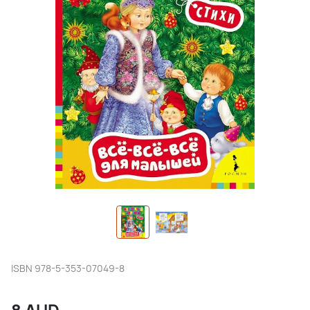
ISBN
978-5-353-07049-8
8
AUD