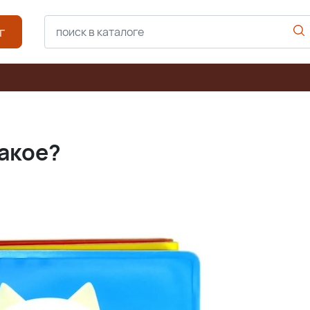
г
такое?