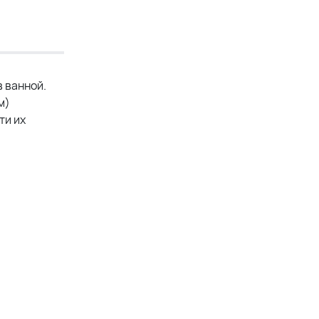
в ванной.
м)
ти их