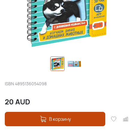
ISBN
4895136054098
20
AUD
В корзину