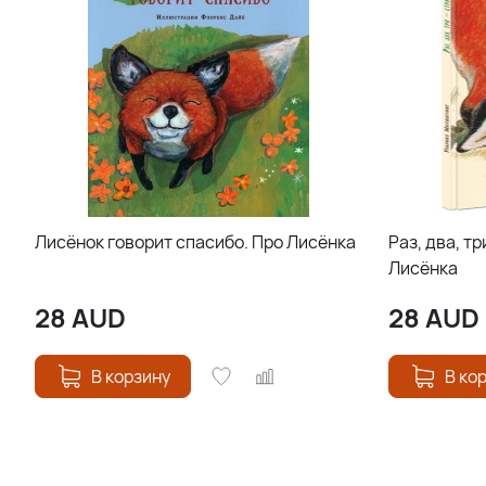
Лисёнок говорит спасибо. Про Лисёнка
Раз, два, тр
Лисёнка
28
AUD
28
AUD
В корзину
В ко