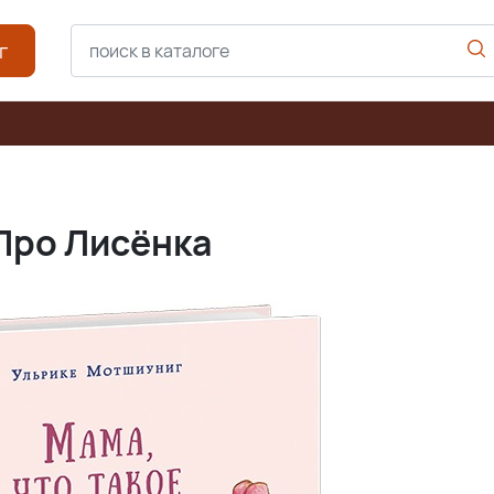
г
 Про Лисёнка