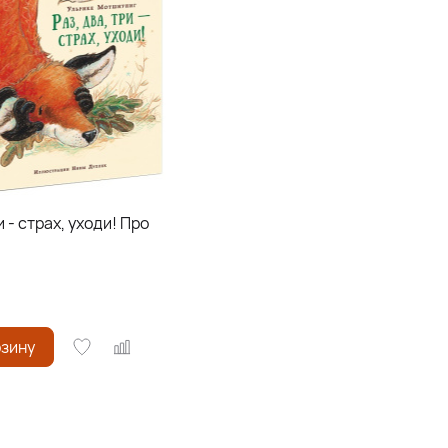
и - страх, уходи! Про
рзину