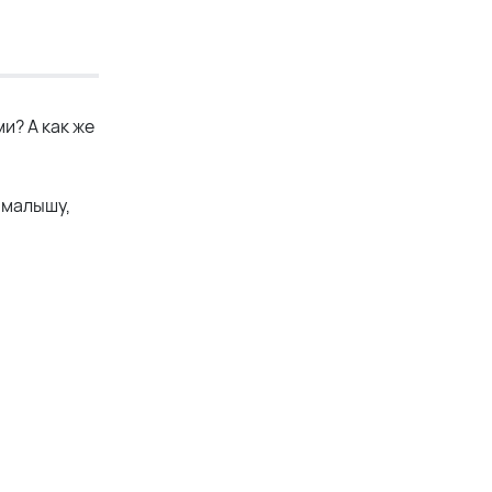
и? А как же
 малышу,