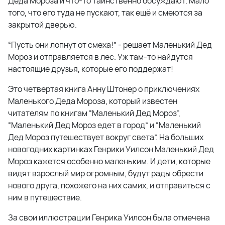
Деда Мороза и что-то таинственно обсуждают. Мало
того, что его туда не пускают, так ещё и смеются за
закрытой дверью.
“Пусть они лопнут от смеха!” - решает Маленький Дед
Мороз и отправляется в лес. Уж там-то найдутся
настоящие друзья, которые его поддержат!
Это четвертая книга Анну Штонер о приключениях
Маленького Деда Мороза, который известен
читателям по книгам “Маленький Дед Мороз”,
“Маленький Дед Мороз едет в город” и “Маленький
Дед Мороз путешествует вокруг света”. На больших
новогодних картинках Генрики Уилсон Маленький Дед
Мороз кажется особенно маленьким. И дети, которые
видят взрослый мир огромным, будут рады обрести
нового друга, похожего на них самих, и отправиться с
ним в путешествие.
За свои иллюстрации Генрика Уилсон была отмечена