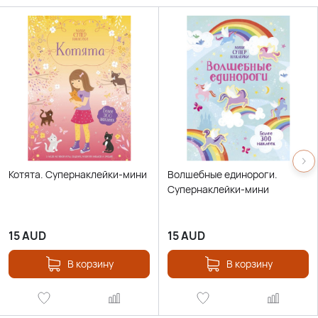
Котята. Супернаклейки-мини
Волшебные единороги.
Супернаклейки-мини
15
AUD
15
AUD
В корзину
В корзину