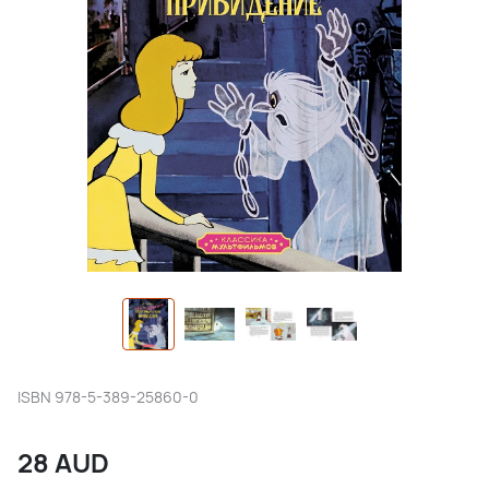
ISBN
978-5-389-25860-0
28
AUD