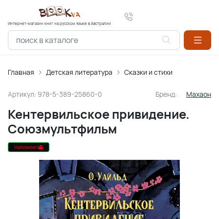
Интернет-магазин книг на русском языке в Австралии
Главная
Детская литература
Сказки и стихи
Артикул:
978-5-389-25860-0
Бренд:
Махаон
Кентервильское привидение.
Союзмультфильм
Halloween👻