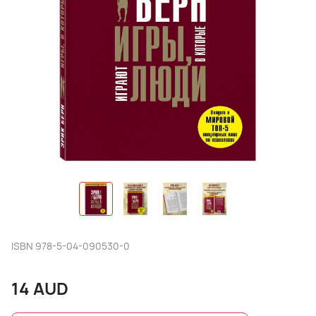
ISBN
978-5-04-090530-0
14
AUD