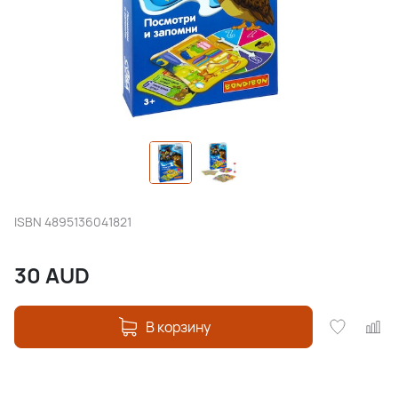
ISBN
4895136041821
30
AUD
В корзину