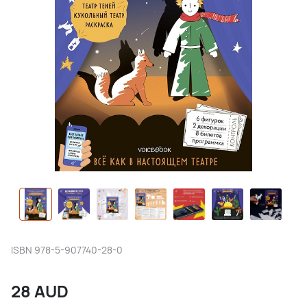
ISBN
978-5-907740-28-0
28
AUD