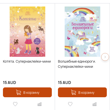
Котята. Супернаклейки-мини
Волшебные единороги.
Супернаклейки-мини
15
AUD
15
AUD
В корзину
В корзину