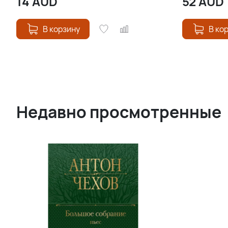
14
AUD
52
AUD
В корзину
В ко
Недавно просмотренные