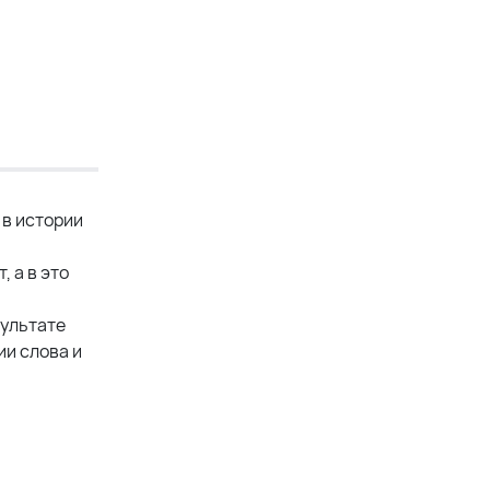
 в истории
, а в это
зультате
ии слова и