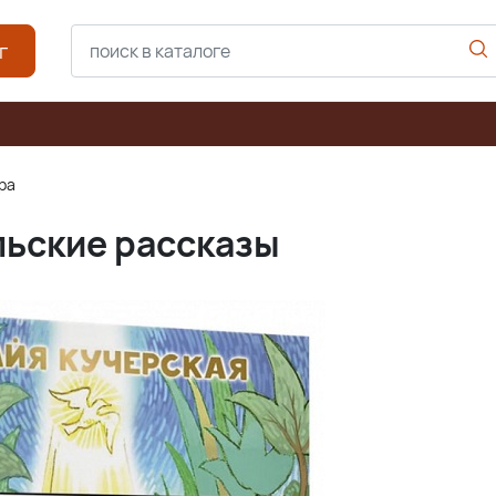
г
ра
льские рассказы