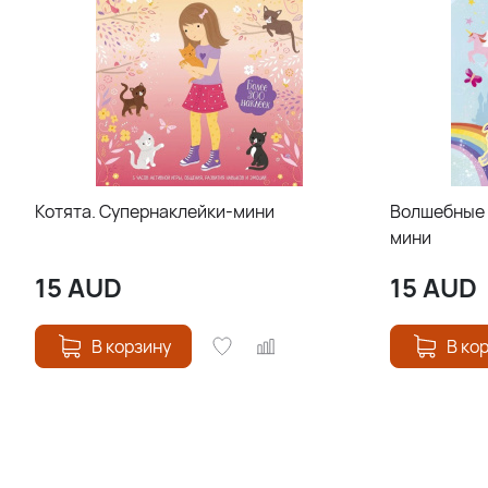
Котята. Супернаклейки-мини
Волшебные 
мини
15
AUD
15
AUD
В корзину
В ко