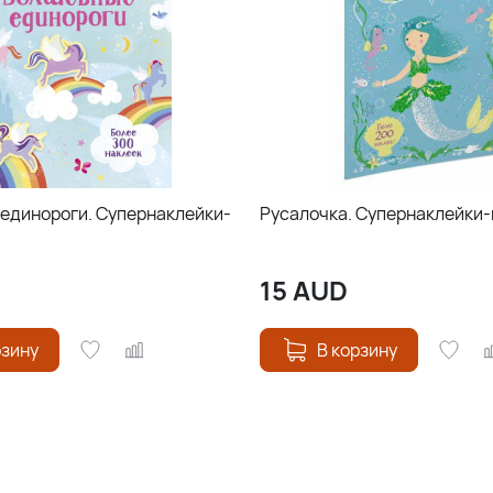
единороги. Супернаклейки-
Русалочка. Супернаклейки
15
AUD
рзину
В корзину