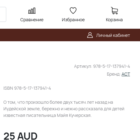
Сравнение
Избранное
Корзина
Личный кабинет
Артикул:
978-5-17-137941-4
Бренд:
АСТ
ISBN
978-5-17-137941-4
О том, что произошло более двух тысяч лет назад на
Иудейской земле, бережно и нежно рассказала для детей
известная писательница Майя Кучерская.
25
AUD