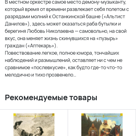
В местном оркестре самое место демону-музыканту,
который время от времени развлекает себя полетом с
разрядами молний к Останкинской башне («Альтист
Данилов»), здесь может оказаться раба бутылки и
берегиня Любовь Николаевна — самовольно, на свой
вкус, она меняет жизнь скинувшихся на «пузырь»
граждан («Аптекарь»).
Повествование легкое, полное юмора, тончайших
наблюдений и размышлений, оставляет ни с чем не
сравнимое «послевкусие», как будто где-то что-то
мелодично и тихо прозвенело…
Рекомендуемые товары